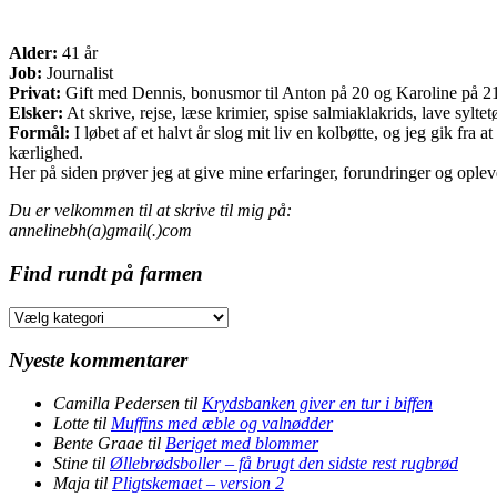
Alder:
41 år
Job:
Journalist
Privat:
Gift med Dennis, bonusmor til Anton på 20 og Karoline på 21 o
Elsker:
At skrive, rejse, læse krimier, spise salmiaklakrids, lave sylte
Formål:
I løbet af et halvt år slog mit liv en kolbøtte, og jeg gik fr
kærlighed.
Her på siden prøver jeg at give mine erfaringer, forundringer og opleve
Du er velkommen til at skrive til mig på:
annelinebh(a)gmail(.)com
Find rundt på farmen
Find
rundt
på
Nyeste kommentarer
farmen
Camilla Pedersen
til
Krydsbanken giver en tur i biffen
Lotte
til
Muffins med æble og valnødder
Bente Graae
til
Beriget med blommer
Stine
til
Øllebrødsboller – få brugt den sidste rest rugbrød
Maja
til
Pligtskemaet – version 2