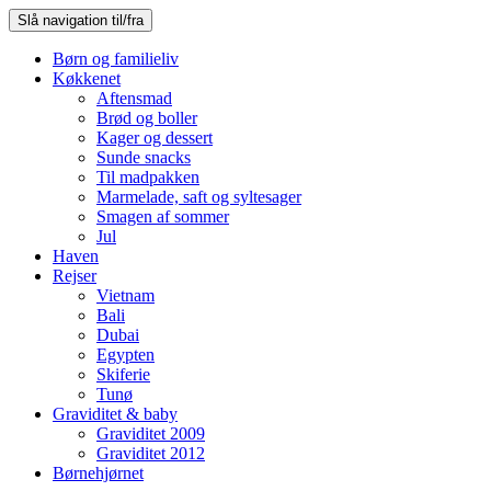
Slå navigation til/fra
Børn og familieliv
Køkkenet
Aftensmad
Brød og boller
Kager og dessert
Sunde snacks
Til madpakken
Marmelade, saft og syltesager
Smagen af sommer
Jul
Haven
Rejser
Vietnam
Bali
Dubai
Egypten
Skiferie
Tunø
Graviditet & baby
Graviditet 2009
Graviditet 2012
Børnehjørnet