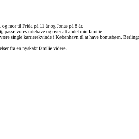
g mor til Frida på 11 år og Jonas på 8 år.
tøj, passe vores urtehave og over alt andet min familie
a at være single karrierekvinde i København til at have bonusbørn, Berli
lser fra en nyskabt familie videre.