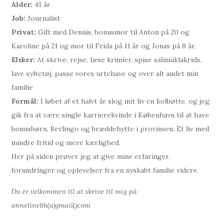
Alder:
41 år
Job:
Journalist
Privat:
Gift med Dennis, bonusmor til Anton på 20 og
Karoline på 21 og mor til Frida på 11 år og Jonas på 8 år.
Elsker:
At skrive, rejse, læse krimier, spise salmiaklakrids,
lave syltetøj, passe vores urtehave og over alt andet min
familie
Formål:
I løbet af et halvt år slog mit liv en kolbøtte, og jeg
gik fra at være single karrierekvinde i København til at have
bonusbørn, Berlingo og bræddehytte i provinsen. Et liv med
mindre fritid og mere kærlighed.
Her på siden prøver jeg at give mine erfaringer,
forundringer og oplevelser fra en nyskabt familie videre.
Du er velkommen til at skrive til mig på:
annelinebh(a)gmail(.)com