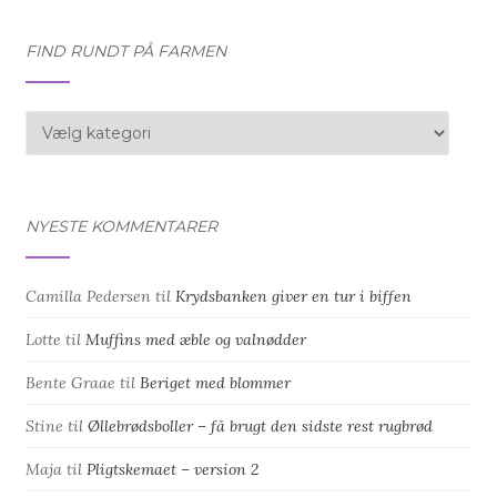
FIND RUNDT PÅ FARMEN
Find
rundt
på
farmen
NYESTE KOMMENTARER
Camilla Pedersen
til
Krydsbanken giver en tur i biffen
Lotte
til
Muffins med æble og valnødder
Bente Graae
til
Beriget med blommer
Stine
til
Øllebrødsboller – få brugt den sidste rest rugbrød
Maja
til
Pligtskemaet – version 2