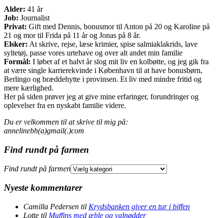
Alder:
41 år
Job:
Journalist
Privat:
Gift med Dennis, bonusmor til Anton på 20 og Karoline på
21 og mor til Frida på 11 år og Jonas på 8 år.
Elsker:
At skrive, rejse, læse krimier, spise salmiaklakrids, lave
syltetøj, passe vores urtehave og over alt andet min familie
Formål:
I løbet af et halvt år slog mit liv en kolbøtte, og jeg gik fra
at være single karrierekvinde i København til at have bonusbørn,
Berlingo og bræddehytte i provinsen. Et liv med mindre fritid og
mere kærlighed.
Her på siden prøver jeg at give mine erfaringer, forundringer og
oplevelser fra en nyskabt familie videre.
Du er velkommen til at skrive til mig på:
annelinebh(a)gmail(.)com
Find rundt på farmen
Find rundt på farmen
Nyeste kommentarer
Camilla Pedersen
til
Krydsbanken giver en tur i biffen
Lotte
til
Muffins med æble og valnødder