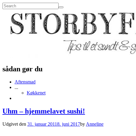
sådan gør du
Aftensmad
...
Køkkenet
Uhm – hjemmelavet sushi!
Udgivet den
31. januar 2011
8. juni 2017
by
Anneline