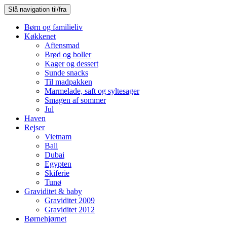
Slå navigation til/fra
Børn og familieliv
Køkkenet
Aftensmad
Brød og boller
Kager og dessert
Sunde snacks
Til madpakken
Marmelade, saft og syltesager
Smagen af sommer
Jul
Haven
Rejser
Vietnam
Bali
Dubai
Egypten
Skiferie
Tunø
Graviditet & baby
Graviditet 2009
Graviditet 2012
Børnehjørnet