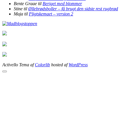
Bente Graae
til
Beriget med blommer
Stine
til
Øllebrødsboller – få brugt den sidste rest rugbrød
Maja
til
Pligtskemaet – version 2
Activello Tema af
Colorlib
hosted af
WordPress